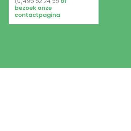
(0)496 52 24 55
of
bezoek onze
contactpagina
Copyright © 2021
All Rights Reserve
Designed By
Wulfranck